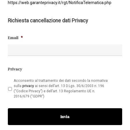
https://web.garanteprivacy.it/rgt/NotificaTelematica.php
Richiesta cancellazione dati Privacy
Email
*
Privacy
Acconsento al trattamento dei dati secondo la normativa
sulla
privacy
ai sensi dell’art. 13 D.Lgs. 30/6/2003 n. 196
(“Codice Privacy”) e dell’art. 13 Regolamento UE n.
2016/679 (“GDPR”)