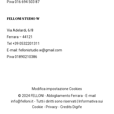
P.iva 016 694 503 87
FELLONI STUDIO W
Via Adelardi, 6/8
Ferrara – 44121
Tel
+39 0532201311
E-mail:
fellonistudio.w@gmail.com
P.iva 01890210386
Modifica impostazione Cookies
© 2024 FELLONI - Abbigliamento Ferrara - E-mail
info@felloni.it - Tutti i diritti sono riservati |
Informativa sui
Cookie
-
Privacy - Credits
Digife