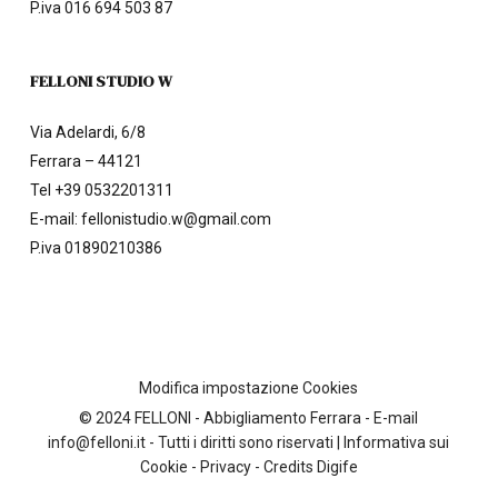
P.iva 016 694 503 87
FELLONI STUDIO W
Via Adelardi, 6/8
Ferrara – 44121
Tel
+39 0532201311
E-mail:
fellonistudio.w@gmail.com
P.iva 01890210386
Modifica impostazione Cookies
© 2024 FELLONI - Abbigliamento Ferrara - E-mail
info@felloni.it - Tutti i diritti sono riservati |
Informativa sui
Cookie
-
Privacy - Credits
Digife